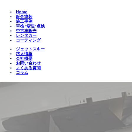
Home
鈑金塗装
施工事例
車検･修理･点検
中古車販売
レンタカー
コーティング
ジェットスキー
求人情報
会社概要
お問い合わせ
よくある質問
コラム