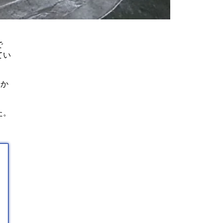
で
てい
いか
た。