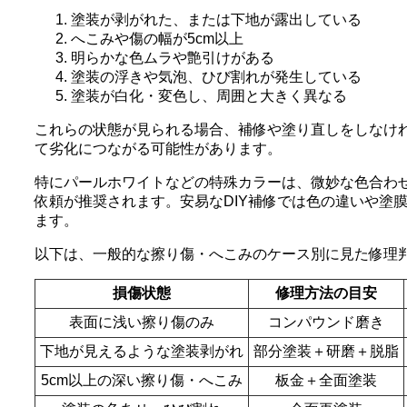
塗装が剥がれた、または下地が露出している
へこみや傷の幅が5cm以上
明らかな色ムラや艶引けがある
塗装の浮きや気泡、ひび割れが発生している
塗装が白化・変色し、周囲と大きく異なる
これらの状態が見られる場合、補修や塗り直しをしなけ
て劣化につながる可能性があります。
特にパールホワイトなどの特殊カラーは、微妙な色合わ
依頼が推奨されます。安易なDIY補修では色の違いや塗
ます。
以下は、一般的な擦り傷・へこみのケース別に見た修理
損傷状態
修理方法の目安
表面に浅い擦り傷のみ
コンパウンド磨き
下地が見えるような塗装剥がれ
部分塗装＋研磨＋脱脂
5cm以上の深い擦り傷・へこみ
板金＋全面塗装