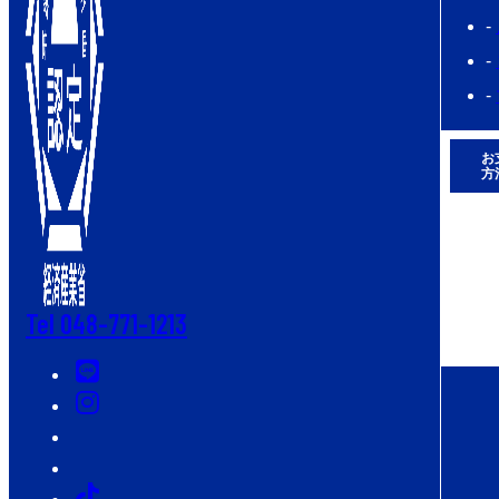
お
方
Tel 048-771-1213