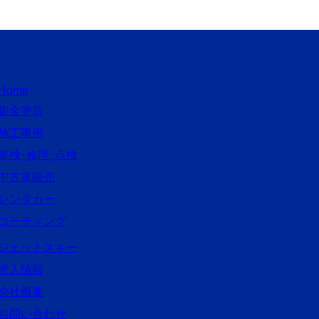
Home
鈑金塗装
施工事例
車検･修理･点検
中古車販売
レンタカー
コーティング
ジェットスキー
求人情報
会社概要
お問い合わせ