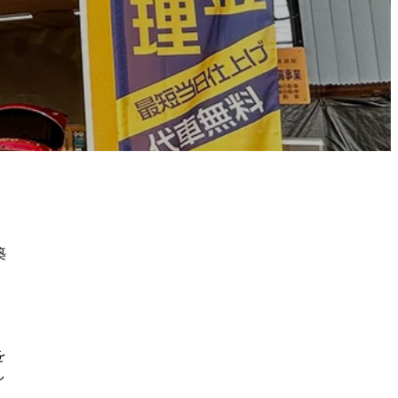
築
を
し