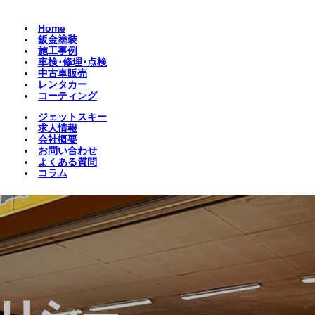
Home
鈑金塗装
施工事例
車検･修理･点検
中古車販売
レンタカー
コーティング
ジェットスキー
求人情報
会社概要
お問い合わせ
よくある質問
コラム
リシー