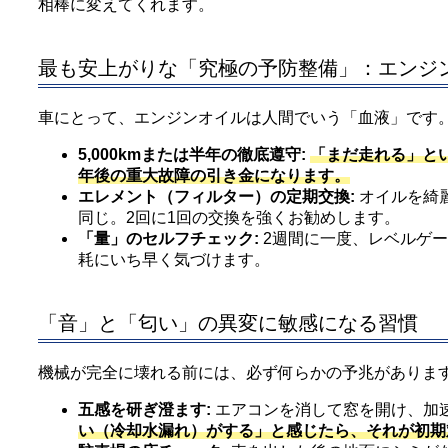
相棒に変えてくれます。
最も安上がりな「究極の予防整備」：エンジ
車にとって、エンジンオイルは人間でいう「血液」です
5,000kmまたは半年の徹底遵守:
「まだ走れる」と
年後の重大故障の引き金になります。
エレメント（フィルター）の定期交換:
オイルを綺
同じ。2回に1回の交換を強くお勧めします。
「量」のセルフチェック:
2週間に一度、レベルゲ
耗にいち早く気づけます。
「音」と「匂い」の異変に敏感になる習慣
機械が完全に壊れる前には、必ず何らかの予兆がありま
五感を研ぎ澄ます:
エアコンを消して窓を開け、加
い（冷却水漏れ）がする」と感じたら、それが初期