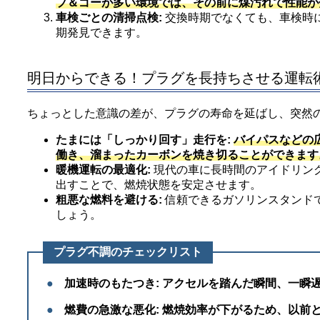
プ＆ゴーが多い環境では、その前に煤汚れで性能が
車検ごとの清掃点検:
交換時期でなくても、車検時
期発見できます。
明日からできる！プラグを長持ちさせる運転
ちょっとした意識の差が、プラグの寿命を延ばし、突然
たまには「しっかり回す」走行を:
バイパスなどの
働き、溜まったカーボンを焼き切ることができます
暖機運転の最適化:
現代の車に長時間のアイドリン
出すことで、燃焼状態を安定させます。
粗悪な燃料を避ける:
信頼できるガソリンスタンド
しょう。
プラグ不調のチェックリスト
●
加速時のもたつき:
アクセルを踏んだ瞬間、一瞬
●
燃費の急激な悪化:
燃焼効率が下がるため、以前