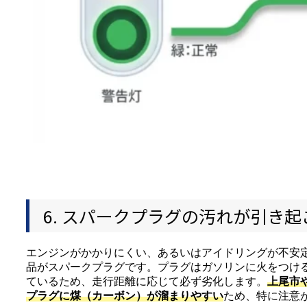
6. スパークプラグの汚れが引き
エンジンがかかりにくい、あるいはアイドリングが不安
品がスパークプラグです。プラグはガソリンに火をつけ
ているため、走行距離に応じて必ず劣化します。
上尾市
プラグに煤（カーボン）が溜まりやすい
ため、特に注意