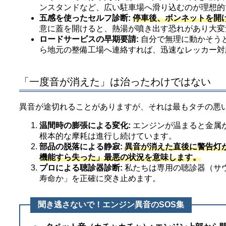
ンスタンドなど、広い駐車場へ滑り込むのが理想的
五感を使ったセルフ診断:
停車後、ボンネットを開
意に蓋を開けると、熱湯が噴き出す恐れがあり大変
ロードサービスの早期要請:
自分で無理に動かそう
ら地元の整備工場へ連絡すれば、迅速なレッカー対
「一度音が消えた」は治ったわけではない
異音が途切れることがありますが、それは最もタチの悪
温間時の膨張による変化:
エンジンが温まると金属
根本的な摩耗は進行し続けています。
部品の脱落による静寂:
異音が消えた直後に警告灯
機能すら失った」最悪の状況を意味します。
プロによる聴診器診断:
私たちは専用の聴診器（サ
寿命か」を正確に突き止めます。
聞き逃さないで！エンジン異音のSOS集