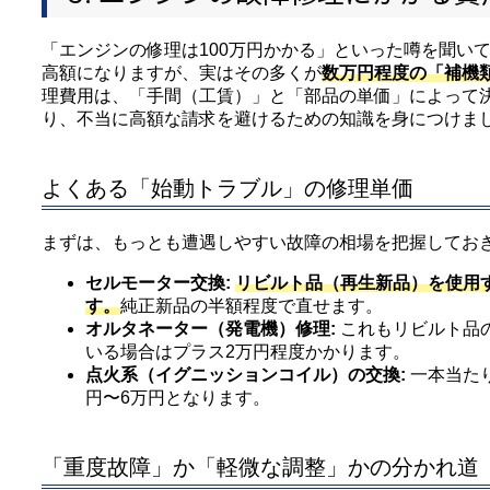
「エンジンの修理は100万円かかる」といった噂を聞い
高額になりますが、実はその多くが
数万円程度の「補機
理費用は、「手間（工賃）」と「部品の単価」によって
り、不当に高額な請求を避けるための知識を身につけま
よくある「始動トラブル」の修理単価
まずは、もっとも遭遇しやすい故障の相場を把握してお
セルモーター交換:
リビルト品（再生新品）を使用
す。
純正新品の半額程度で直せます。
オルタネーター（発電機）修理:
これもリビルト品
いる場合はプラス2万円程度かかります。
点火系（イグニッションコイル）の交換:
一本当たり
円〜6万円となります。
「重度故障」か「軽微な調整」かの分かれ道