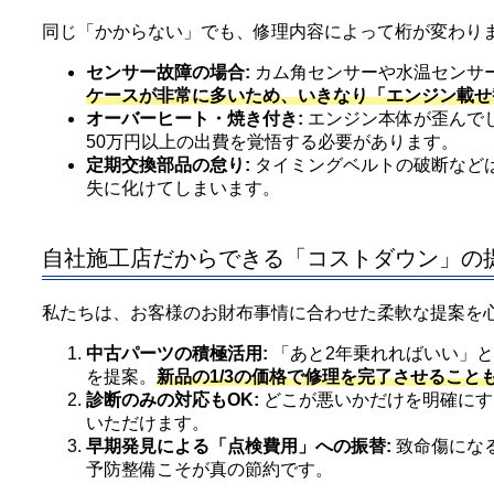
同じ「かからない」でも、修理内容によって桁が変わり
センサー故障の場合:
カム角センサーや水温センサ
ケースが非常に多いため、いきなり「エンジン載せ
オーバーヒート・焼き付き:
エンジン本体が歪んで
50万円以上の出費を覚悟する必要があります。
定期交換部品の怠り:
タイミングベルトの破断など
失に化けてしまいます。
自社施工店だからできる「コストダウン」の
私たちは、お客様のお財布事情に合わせた柔軟な提案を
中古パーツの積極活用:
「あと2年乗れればいい」
を提案。
新品の1/3の価格で修理を完了させること
診断のみの対応もOK:
どこが悪いかだけを明確にす
いただけます。
早期発見による「点検費用」への振替:
致命傷にな
予防整備こそが真の節約です。