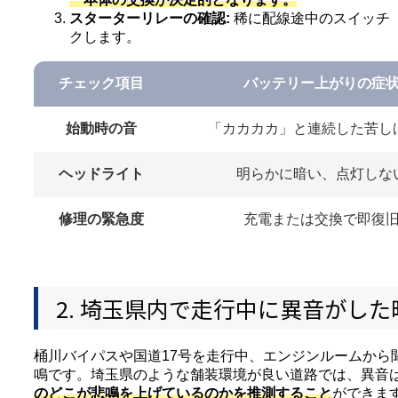
スターターリレーの確認:
稀に配線途中のスイッチ
クします。
チェック項目
バッテリー上がりの症
始動時の音
「カカカカ」と連続した苦し
ヘッドライト
明らかに暗い、点灯しな
修理の緊急度
充電または交換で即復
2. 埼玉県内で走行中に異音がし
桶川バイパスや国道17号を走行中、エンジンルームから
鳴です。埼玉県のような舗装環境が良い道路では、異音
のどこが悲鳴を上げているのかを推測すること
ができま