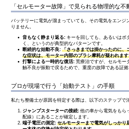
「セルモーター故障」で見られる物理的な不
バッテリーに電気が溜まっていても、その電気をエンジ
りません。
音もなく静まり返る:
キーを回しても、あるいはボ
く、というのが典型的なパターンです。
断続的な始動不良:
「さっきまでは掛かったのに、
な症状は、モーター内部のブラシ摩耗が疑われます
打撃による一時的な復活:
荒療治ですが、セルモー
触不良が振動で戻るためで、重度の故障である証拠
プロが現場で行う「始動テスト」の手順
私たち整備士が原因を特定する際は、以下のステップで
ジャンプスターターの接続:
他の車から電気をもら
配線）にあることが確定します。
端子電圧の測定:
セルモーターまで電気がしっかり
ー本体の交換が決定的となります。