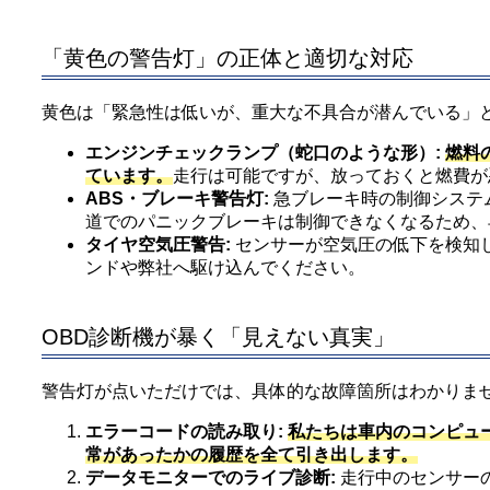
「黄色の警告灯」の正体と適切な対応
黄色は「緊急性は低いが、重大な不具合が潜んでいる」
エンジンチェックランプ（蛇口のような形）:
燃料
ています。
走行は可能ですが、放っておくと燃費が
ABS・ブレーキ警告灯:
急ブレーキ時の制御システ
道でのパニックブレーキは制御できなくなるため、
タイヤ空気圧警告:
センサーが空気圧の低下を検知
ンドや弊社へ駆け込んでください。
OBD診断機が暴く「見えない真実」
警告灯が点いただけでは、具体的な故障箇所はわかりま
エラーコードの読み取り:
私たちは車内のコンピュ
常があったかの履歴を全て引き出します。
データモニターでのライブ診断:
走行中のセンサー