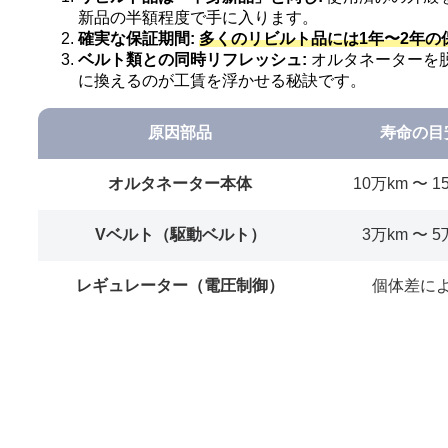
新品の半額程度で手に入ります。
確実な保証期間:
多くのリビルト品には1年〜2年
ベルト類との同時リフレッシュ:
オルタネーターを
に換えるのが工賃を浮かせる秘訣です。
原因部品
寿命の目
オルタネーター本体
10万km 〜 1
Vベルト（駆動ベルト）
3万km 〜 5
レギュレーター（電圧制御）
個体差に