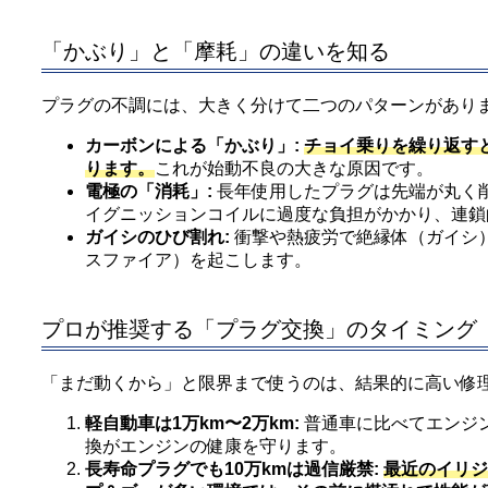
「かぶり」と「摩耗」の違いを知る
プラグの不調には、大きく分けて二つのパターンがあり
カーボンによる「かぶり」:
チョイ乗りを繰り返す
ります。
これが始動不良の大きな原因です。
電極の「消耗」:
長年使用したプラグは先端が丸く
イグニッションコイルに過度な負担がかかり、連鎖
ガイシのひび割れ:
衝撃や熱疲労で絶縁体（ガイシ
スファイア）を起こします。
プロが推奨する「プラグ交換」のタイミング
「まだ動くから」と限界まで使うのは、結果的に高い修
軽自動車は1万km〜2万km:
普通車に比べてエンジ
換がエンジンの健康を守ります。
長寿命プラグでも10万kmは過信厳禁:
最近のイリジ