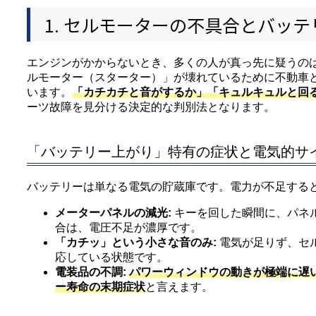
1. セルモーターの不具合とバッ
エンジンがかからないとき、多くの人が真っ先に疑うの
ルモーター（スターター）」が壊れているために不動車
います。
「カチカチと音がするか」「キュルキュルと回
ーツ故障を見分ける決定的な判別法となります。
「バッテリー上がり」特有の症状と電気的サ
バッテリーは単なる電気の貯蔵庫です。電力が不足する
メーターパネルの減光:
キーを回した瞬間に、パネ
合は、電圧不足が濃厚です。
「カチッ」という小さな音のみ:
電気が足りず、セ
応している状態です。
電装品の不調:
パワーウィンドウの動きが極端に遅
ー寿命の末期症状
と言えます。