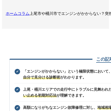
ホーム
コラム
上尾市や桶川市でエンジンがかからない？突
この記
「エンジンがかからない」という極限状態において
✔
自分で見分ける診断術
がわかります。
上尾・桶川エリアでの走行中にトラブルに見舞われ
✔
い止める初期対応法
が理解できます。
高額になりがちなエンジン故障修理に対し、
地域相
✔