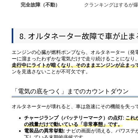
完全故障（不動）
クランキングはするが
8. オルタネーター故障で車が止
エンジンの心臓が燃料ポンプなら、オルタネーター（発
ーに溜まったわずかな電気だけで走り続けることになり
走行中にライトが暗くなり、そのままエンジンが止まっ
ンを見逃さないことが不可欠です。
「電気の底をつく」までのカウントダウン
オルタネーターが壊れると、車は急速にその機能を失っ
チャージランプ（バッテリーマーク）の点灯:
これ
の残量だけで動いている「非常事態」です。
電装品の異常挙動:
ナビの画面が消える、パワステ
下している末期的兆候です。