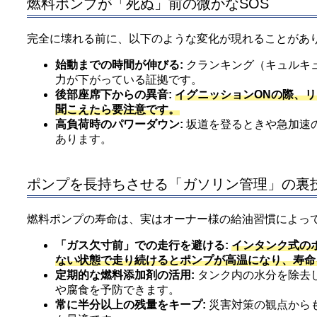
燃料ポンプが「死ぬ」前の微かなSOS
完全に壊れる前に、以下のような変化が現れることがあ
始動までの時間が伸びる:
クランキング（キュルキ
力が下がっている証拠です。
後部座席下からの異音:
イグニッションONの際、
聞こえたら要注意です。
高負荷時のパワーダウン:
坂道を登るときや急加速
あります。
ポンプを長持ちさせる「ガソリン管理」の裏
燃料ポンプの寿命は、実はオーナー様の給油習慣によっ
「ガス欠寸前」での走行を避ける:
インタンク式の
ない状態で走り続けるとポンプが高温になり、寿命
定期的な燃料添加剤の活用:
タンク内の水分を除去
や腐食を予防できます。
常に半分以上の残量をキープ:
災害対策の観点から