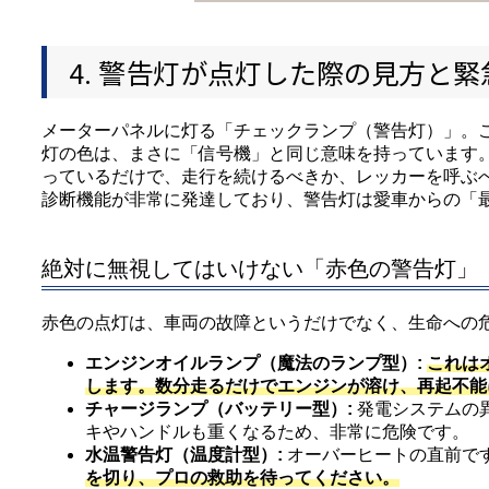
4. 警告灯が点灯した際の見方と緊
メーターパネルに灯る「チェックランプ（警告灯）」。
灯の色は、まさに「信号機」と同じ意味を持っています
っているだけで、走行を続けるべきか、レッカーを呼ぶ
診断機能が非常に発達しており、警告灯は愛車からの「
絶対に無視してはいけない「赤色の警告灯」
赤色の点灯は、車両の故障というだけでなく、生命への
エンジンオイルランプ（魔法のランプ型）:
これは
します。数分走るだけでエンジンが溶け、再起不能
チャージランプ（バッテリー型）:
発電システムの
キやハンドルも重くなるため、非常に危険です。
水温警告灯（温度計型）:
オーバーヒートの直前で
を切り、プロの救助を待ってください。