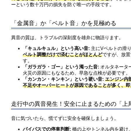
ーという数十万円の損失を防ぐ唯一の手段です。
「金属音」か「ベルト音」かを見極める
異音の質は、トラブルの深刻度を雄弁に物語ります。
「キュルキュル」という高い音:
主にVベルトの滑
ベルト調整だけで済むことがほとんど
ですが、放置
す。
「ガラガラ・ゴー」という濁った音:
オルタネータ
火災の原因にもなるため、早急な点検が必要です。
「カンカン・キンキン」という硬い音:
エンジン内
不足やオーバーヒートが原因であることが多く、即
走行中の異音発生！安全に止まるための「上
音に気づいたら、慌てずに安全を確保しましょう。
バイパスでの停車判断:
橋の上やトンネル内を避け