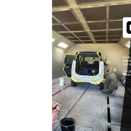
経験
熟
長年選
熟練の
愛車に
大切な
最高峰