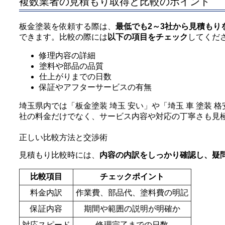
複数業者の見積もり取得と比較のポイント
板金塗装を依頼する際は、
最低でも2～3社から見積もり
できます。比較の際には
以下の項目をチェック
してくだ
修理内容の詳細
塗料や部品の品質
仕上がりまでの日数
保証やアフターサービスの有無
埼玉県内では「板金塗装 埼玉 安い」や「埼玉 車 塗装
社の料金だけでなく、サービス内容や対応の丁寧さも見
正しい比較方法と交渉術
見積もり比較時には、
内容の内訳をしっかり確認し、疑
比較項目
チェックポイント
料金内訳
作業費、部品代、塗料費の明記
保証内容
期間や範囲の説明が明確か
対応スピード
修理完了までの日数