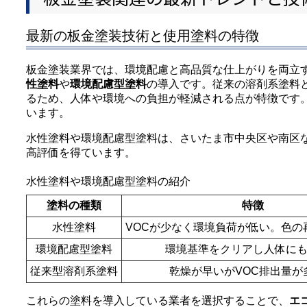
最新の板金塗装技術と使用塗料の特徴
板金塗装業界では、環境配慮と高品質な仕上がりを両立
性塗料
や
環境配慮型塗料
の導入です。従来の溶剤系塗料
るため、人体や環境への負担が軽減される点が特徴です
います。
水性塗料や環境配慮型塗料は、さいたま市中央区や南区
高評価を得ています。
水性塗料や環境配慮型塗料の紹介
塗料の種類
特徴
水性塗料
VOCが少なく環境負荷が低い。色の
環境配慮型塗料
環境基準をクリアし人体に
従来型溶剤系塗料
乾燥が早いがVOC排出量が
これらの塗料を導入している業者を選択することで、
エ