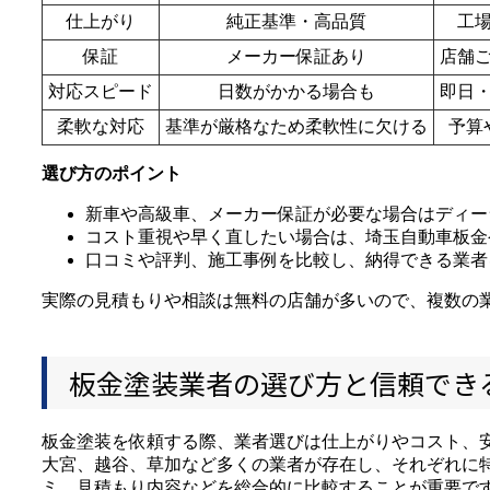
仕上がり
純正基準・高品質
工
保証
メーカー保証あり
店舗
対応スピード
日数がかかる場合も
即日
柔軟な対応
基準が厳格なため柔軟性に欠ける
予算
選び方のポイント
新車や高級車、メーカー保証が必要な場合はディー
コスト重視や早く直したい場合は、埼玉自動車板金
口コミや評判、施工事例を比較し、納得できる業者
実際の見積もりや相談は無料の店舗が多いので、複数の
板金塗装業者の選び方と信頼でき
板金塗装を依頼する際、業者選びは仕上がりやコスト、
大宮、越谷、草加など多くの業者が存在し、それぞれに
ミ、見積もり内容などを総合的に比較することが重要です。