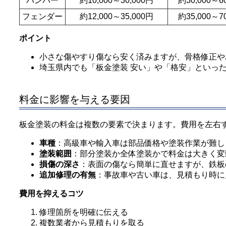
バンパー
約10,000～30,000円
約30,000～6
フェンダー
約12,000～35,000円
約35,000～7
ポイント
小さな傷やすり傷なら安く済みますが、骨格修正や
埼玉県内でも「板金塗装 安い」や「格安」といっ
料金に影響を与える要因
板金塗装の料金は複数の要素で決まります。費用を左右
車種
：高級車や輸入車は部品価格や塗装作業が難し
塗装範囲
：部分塗装か全体塗装かで料金は大きく変
損傷の深さ
：表面の傷なら簡単に直せますが、鉄板
追加修理の有無
：事故車や古い車は、見積もり時に
費用を抑えるコツ
修理箇所を明確に伝える
複数業者から見積もりを取る