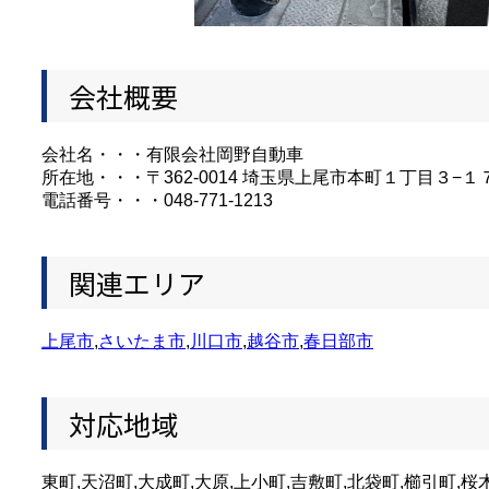
会社概要
会社名・・・有限会社岡野自動車
所在地・・・〒362-0014 埼玉県上尾市本町１丁目３−１
電話番号・・・048-771-1213
関連エリア
上尾市
,
さいたま市
,
川口市
,
越谷市
,
春日部市
対応地域
東町,天沼町,大成町,大原,上小町,吉敷町,北袋町,櫛引町,桜