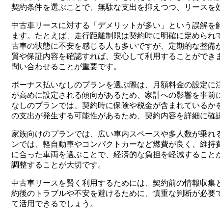
契約条件を選ぶことで、無駄な支出を抑えつつ、リースを
中古車リースに対する「デメリットが多い」という誤解を
ます。たとえば、走行距離制限は契約時に明確に定められ
古車の状態に不安を感じる人も多いですが、定期的な整備
質や保証内容を確認すれば、安心して利用することができ
問い合わせることが重要です。
ボーナス払いなしのプランを選ぶ際は、月額料金の設定に
が高めに設定される傾向があるため、家計への影響を事前
なしのプランでは、契約時に保険や税金が含まれているか
の支出が発生する可能性があるため、契約内容を詳細に確
家族向けのプランでは、広い車内スペースや多人数が乗れ
ンでは、軽自動車やコンパクトカーなど燃費が良く、維持
に合った車両を選ぶことで、経済的な負担を軽減すること
調整することが大切です。
中古車リースを賢く利用するためには、契約前の情報収集
約後のトラブルや不安を避けるために、慎重な判断が必要
て活用できるでしょう。