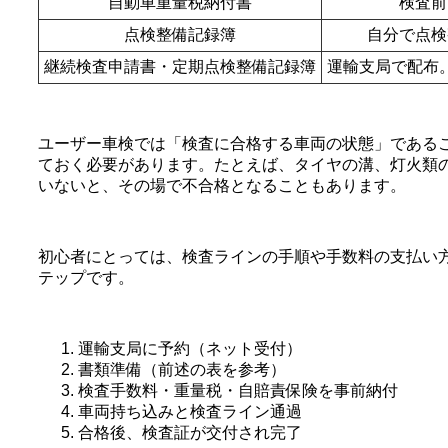
自動車重量税納付書
検査前
点検整備記録簿
自分で点検
継続検査申請書・定期点検整備記録簿
運輸支局で配布
ユーザー車検では「検査に合格する車両の状態」である
ておく必要があります。たとえば、タイヤの溝、灯火類
いないと、その場で不合格となることもあります。
初心者にとっては、検査ラインの手順や手数料の支払い
テップです。
運輸支局に予約（ネット受付）
書類準備（前述の表を参考）
検査手数料・重量税・自賠責保険を事前納付
車両持ち込みと検査ライン通過
合格後、検査証が交付され完了