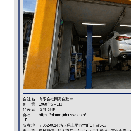
会社名
：
有限会社岡野自動車
創業
：
1968年6月1日
代表者
：
岡野 幹也
会社
：
https://okano-jidousya.com/
HP
所在地
：
〒362-0014 埼玉県上尾市本町1丁目3-17
事業
：
車検整備、鈑金塗装、キズ・へこみ修理、車両販売、